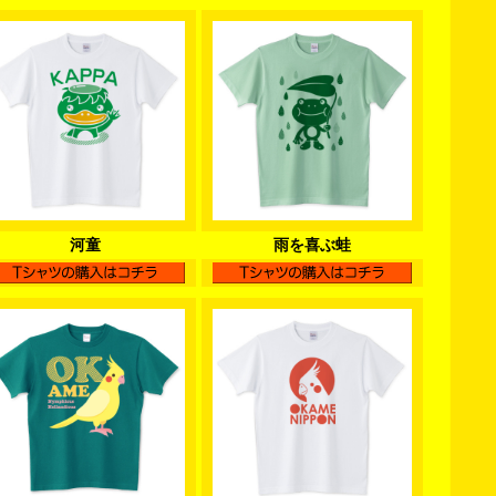
河童
雨を喜ぶ蛙