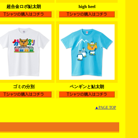
超合金ロボ鮎太朗
high heel
ゴミの分別
ペンギンと鮎太朗
▲PAGE TOP