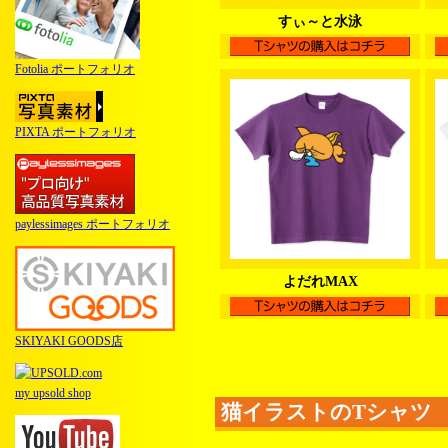
すぃ～と水泳
Fotolia ポートフォリオ
PIXTA ポートフォリオ
paylessimages ポートフォリオ
よだれMAX
SKIYAKI GOODS店
my upsold shop
猫イラストのTシャツ